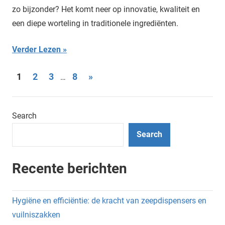
zo bijzonder? Het komt neer op innovatie, kwaliteit en
een diepe worteling in traditionele ingrediënten.
Verder Lezen
Posts
Next
1
2
3
8
»
…
Posts
pagination
Search
Search
Recente berichten
Hygiëne en efficiëntie: de kracht van zeepdispensers en
vuilniszakken