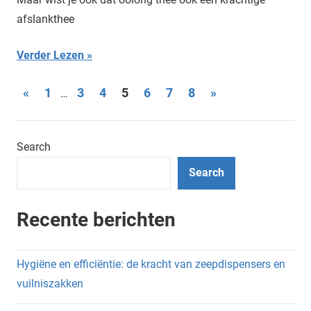
afslankthee
Verder Lezen
Posts
Previous
Next
«
1
3
4
5
6
7
8
»
…
Posts
Posts
pagination
Search
Search
Recente berichten
Hygiëne en efficiëntie: de kracht van zeepdispensers en
vuilniszakken