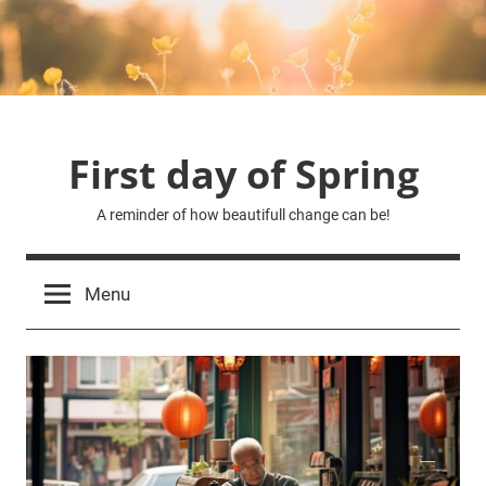
Skip
to
content
First day of Spring
A reminder of how beautifull change can be!
Menu