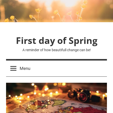
Skip
to
content
First day of Spring
A reminder of how beautifull change can be!
Menu