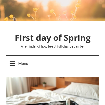
Skip
to
content
First day of Spring
A reminder of how beautifull change can be!
Menu